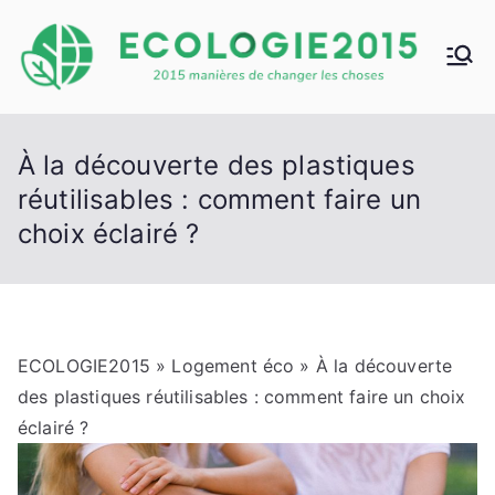
Aller
au
E
2015
contenu
manièr
C
es de
À la découverte des plastiques
chang
O
réutilisables : comment faire un
er les
chose
choix éclairé ?
L
s
O
GI
ECOLOGIE2015
»
Logement éco
» À la découverte
des plastiques réutilisables : comment faire un choix
E2
éclairé ?
01